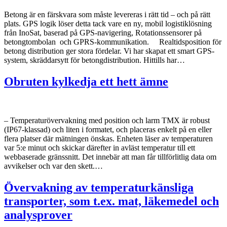
Betong är en färskvara som måste levereras i rätt tid – och på rätt
plats. GPS logik löser detta tack vare en ny, mobil logistiklösning
från InoSat, baserad på GPS-navigering, Rotationssensorer på
betongtombolan och GPRS-kommunikation. Realtidsposition för
betong distribution ger stora fördelar. Vi har skapat ett smart GPS-
system, skräddarsytt för betongdistribution. Hittills har…
Obruten kylkedja ett hett ämne
– Temperaturövervakning med position och larm TMX är robust
(IP67-klassad) och liten i formatet, och placeras enkelt på en eller
flera platser där mätningen önskas. Enheten läser av temperaturen
var 5:e minut och skickar därefter in avläst temperatur till ett
webbaserade gränssnitt. Det innebär att man får tillförlitlig data om
avvikelser och var den skett.…
Övervakning av temperaturkänsliga
transporter, som t.ex. mat, läkemedel och
analysprover