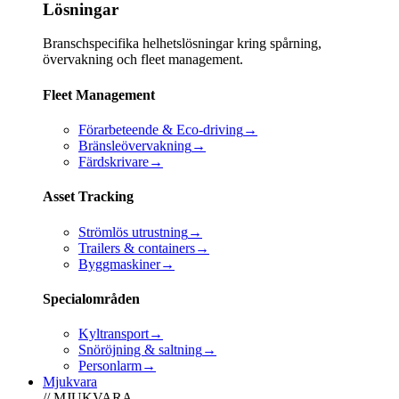
Lösningar
Branschspecifika helhetslösningar kring spårning,
övervakning och fleet management.
Fleet Management
Förarbeteende & Eco-driving
→
Bränsleövervakning
→
Färdskrivare
→
Asset Tracking
Strömlös utrustning
→
Trailers & containers
→
Byggmaskiner
→
Specialområden
Kyltransport
→
Snöröjning & saltning
→
Personlarm
→
Mjukvara
// MJUKVARA