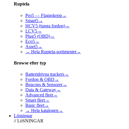
Ruptela
Pro5 — Flaggskepp
→
Smart5
→
HCV5 (tunga fordon)
→
LCV5
→
Plug5 (OBD)
→
Eco5
→
Asset5
→
→ Hela Ruptela-sortimentet
→
Browse efter typ
Batteridrivna trackers
→
Fordon & OBD
→
Beacons & Sensorer
→
Data & Gateway
→
Advanced fleet
→
Smart fleet
→
Basic fleet
→
→ Hela katalogen
→
Lösningar
// LöSNINGAR