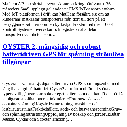
Mathem AB har skrivit leveranskontrakt kring hårdvara + 36
månaders SaaS upplägg gällande vår FMS/IoT-sensorplattform.
Med IoT plattformen i drift kan MatHem försäkra sig om att
kundernas matkassar transporteras från dörr till dörr på ett
betryggande sätt i en obruten kylkedja. Fraktar mat med 100%
kontroll Systemet övervakar och registrerar alla delar i
transportverksamheten som…
OYSTER 2, mångsidig och robust
batteridriven GPS för spårning strömlösa
tillgångar
Oyster2 är vår mångsidiga batteridrivna GPS-spårningsenhet med
lång livslängd på batteriet. Oyster2 är utformad för att spåra alla
typer av tillgångar som saknar eget batteri som den kan fästas på. De
vanligaste applikationerna inkluderar:Fordons-, släp- och
containerspårningHögvärdes utrustning, maskiner och
lastbilsutrustningFraktbehållare, gods- och husvagnsspårningGruv-
och spårningsutrustningUppföljning av boskap och jordbrukBåtar,
Jetskis, Cyklar och Scooter Tracking…