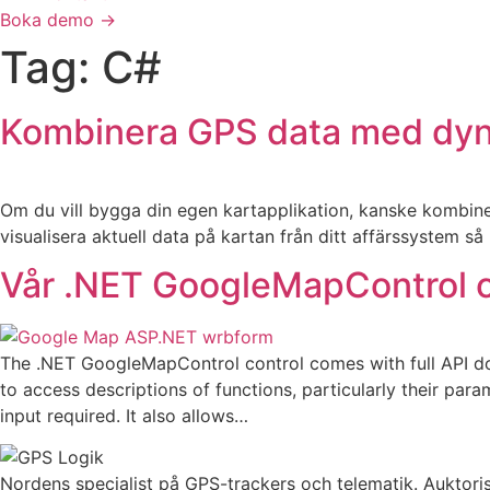
Boka demo
→
Tag:
C#
Kombinera GPS data med dyna
Om du vill bygga din egen kartapplikation, kanske kombine
visualisera aktuell data på kartan från ditt affärssystem s
Vår .NET GoogleMapControl c
The .NET GoogleMapControl control comes with full API do
to access descriptions of functions, particularly their p
input required. It also allows…
Nordens specialist på GPS-trackers och telematik. Auktorise