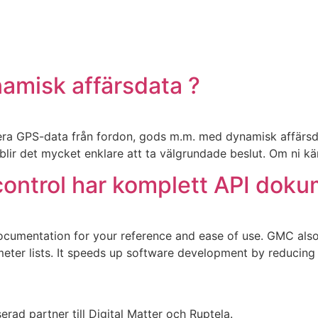
misk affärsdata ?
ra GPS-data från fordon, gods m.m. med dynamisk affärsdat
å blir det mycket enklare att ta välgrundade beslut. Om ni k
ontrol har komplett API doku
cumentation for your reference and ease of use. GMC also 
arameter lists. It speeds up software development by redu
rad partner till Digital Matter och Ruptela.