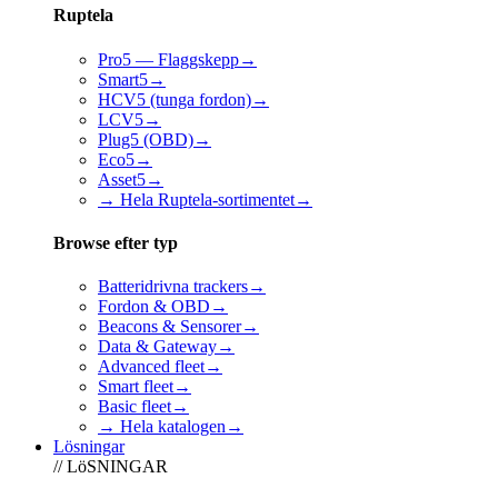
Ruptela
Pro5 — Flaggskepp
→
Smart5
→
HCV5 (tunga fordon)
→
LCV5
→
Plug5 (OBD)
→
Eco5
→
Asset5
→
→ Hela Ruptela-sortimentet
→
Browse efter typ
Batteridrivna trackers
→
Fordon & OBD
→
Beacons & Sensorer
→
Data & Gateway
→
Advanced fleet
→
Smart fleet
→
Basic fleet
→
→ Hela katalogen
→
Lösningar
// LöSNINGAR