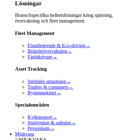
Lösningar
Branschspecifika helhetslösningar kring spårning,
övervakning och fleet management.
Fleet Management
Förarbeteende & Eco-driving
→
Bränsleövervakning
→
Färdskrivare
→
Asset Tracking
Strömlös utrustning
→
Trailers & containers
→
Byggmaskiner
→
Specialområden
Kyltransport
→
Snöröjning & saltning
→
Personlarm
→
Mjukvara
// MJUKVARA