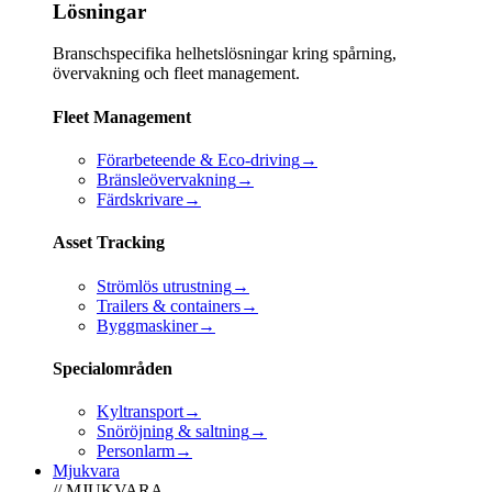
Lösningar
Branschspecifika helhetslösningar kring spårning,
övervakning och fleet management.
Fleet Management
Förarbeteende & Eco-driving
→
Bränsleövervakning
→
Färdskrivare
→
Asset Tracking
Strömlös utrustning
→
Trailers & containers
→
Byggmaskiner
→
Specialområden
Kyltransport
→
Snöröjning & saltning
→
Personlarm
→
Mjukvara
// MJUKVARA