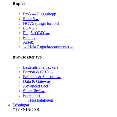
Ruptela
Pro5 — Flaggskepp
→
Smart5
→
HCV5 (tunga fordon)
→
LCV5
→
Plug5 (OBD)
→
Eco5
→
Asset5
→
→ Hela Ruptela-sortimentet
→
Browse efter typ
Batteridrivna trackers
→
Fordon & OBD
→
Beacons & Sensorer
→
Data & Gateway
→
Advanced fleet
→
Smart fleet
→
Basic fleet
→
→ Hela katalogen
→
Lösningar
// LöSNINGAR