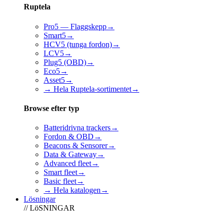
Ruptela
Pro5 — Flaggskepp
→
Smart5
→
HCV5 (tunga fordon)
→
LCV5
→
Plug5 (OBD)
→
Eco5
→
Asset5
→
→ Hela Ruptela-sortimentet
→
Browse efter typ
Batteridrivna trackers
→
Fordon & OBD
→
Beacons & Sensorer
→
Data & Gateway
→
Advanced fleet
→
Smart fleet
→
Basic fleet
→
→ Hela katalogen
→
Lösningar
// LöSNINGAR