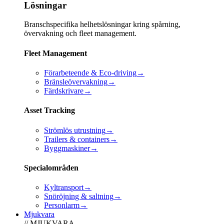
Lösningar
Branschspecifika helhetslösningar kring spårning,
övervakning och fleet management.
Fleet Management
Förarbeteende & Eco-driving
→
Bränsleövervakning
→
Färdskrivare
→
Asset Tracking
Strömlös utrustning
→
Trailers & containers
→
Byggmaskiner
→
Specialområden
Kyltransport
→
Snöröjning & saltning
→
Personlarm
→
Mjukvara
// MJUKVARA