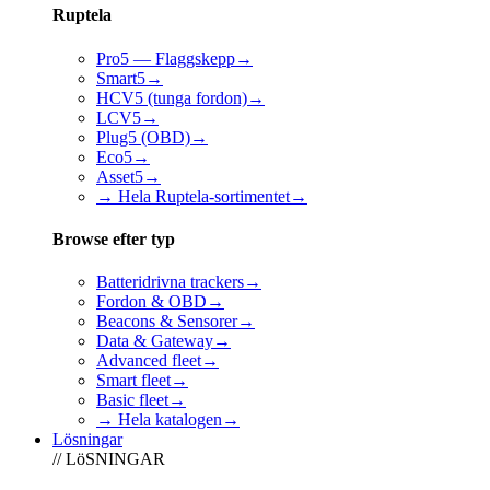
Ruptela
Pro5 — Flaggskepp
→
Smart5
→
HCV5 (tunga fordon)
→
LCV5
→
Plug5 (OBD)
→
Eco5
→
Asset5
→
→ Hela Ruptela-sortimentet
→
Browse efter typ
Batteridrivna trackers
→
Fordon & OBD
→
Beacons & Sensorer
→
Data & Gateway
→
Advanced fleet
→
Smart fleet
→
Basic fleet
→
→ Hela katalogen
→
Lösningar
// LöSNINGAR