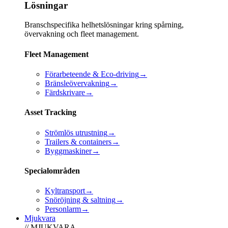
Lösningar
Branschspecifika helhetslösningar kring spårning,
övervakning och fleet management.
Fleet Management
Förarbeteende & Eco-driving
→
Bränsleövervakning
→
Färdskrivare
→
Asset Tracking
Strömlös utrustning
→
Trailers & containers
→
Byggmaskiner
→
Specialområden
Kyltransport
→
Snöröjning & saltning
→
Personlarm
→
Mjukvara
// MJUKVARA