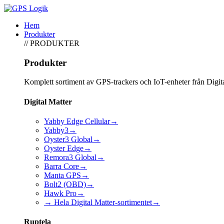
Hem
Produkter
// PRODUKTER
Produkter
Komplett sortiment av GPS-trackers och IoT-enheter från Digit
Digital Matter
Yabby Edge Cellular
→
Yabby3
→
Oyster3 Global
→
Oyster Edge
→
Remora3 Global
→
Barra Core
→
Manta GPS
→
Bolt2 (OBD)
→
Hawk Pro
→
→ Hela Digital Matter-sortimentet
→
Ruptela