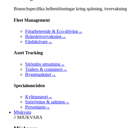
Branschspecifika helhetslösningar kring spårning, övervakning
Fleet Management
Förarbeteende & Eco-driving
→
Bränsleövervakning
→
Färdskrivare
→
Asset Tracking
Strömlös utrustning
→
Trailers & containers
→
Byggmaskiner
→
Specialområden
Kyltransport
→
Snöröjning & saltning
→
Personlarm
→
Mjukvara
// MJUKVARA