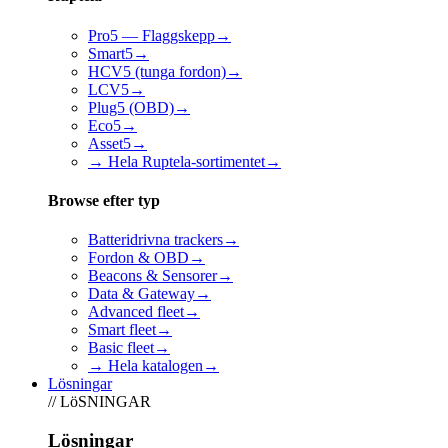
Pro5 — Flaggskepp
→
Smart5
→
HCV5 (tunga fordon)
→
LCV5
→
Plug5 (OBD)
→
Eco5
→
Asset5
→
→ Hela Ruptela-sortimentet
→
Browse efter typ
Batteridrivna trackers
→
Fordon & OBD
→
Beacons & Sensorer
→
Data & Gateway
→
Advanced fleet
→
Smart fleet
→
Basic fleet
→
→ Hela katalogen
→
Lösningar
// LöSNINGAR
Lösningar