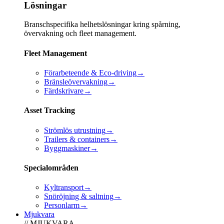
Lösningar
Branschspecifika helhetslösningar kring spårning,
övervakning och fleet management.
Fleet Management
Förarbeteende & Eco-driving
→
Bränsleövervakning
→
Färdskrivare
→
Asset Tracking
Strömlös utrustning
→
Trailers & containers
→
Byggmaskiner
→
Specialområden
Kyltransport
→
Snöröjning & saltning
→
Personlarm
→
Mjukvara
// MJUKVARA