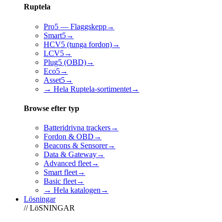
Ruptela
Pro5 — Flaggskepp
→
Smart5
→
HCV5 (tunga fordon)
→
LCV5
→
Plug5 (OBD)
→
Eco5
→
Asset5
→
→ Hela Ruptela-sortimentet
→
Browse efter typ
Batteridrivna trackers
→
Fordon & OBD
→
Beacons & Sensorer
→
Data & Gateway
→
Advanced fleet
→
Smart fleet
→
Basic fleet
→
→ Hela katalogen
→
Lösningar
// LöSNINGAR