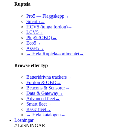
Ruptela
Pro5 — Flaggskepp
→
Smart5
→
HCV5 (tunga fordon)
→
LCV5
→
Plug5 (OBD)
→
Eco5
→
Asset5
→
→ Hela Ruptela-sortimentet
→
Browse efter typ
Batteridrivna trackers
→
Fordon & OBD
→
Beacons & Sensorer
→
Data & Gateway
→
Advanced fleet
→
Smart fleet
→
Basic fleet
→
→ Hela katalogen
→
Lösningar
// LöSNINGAR