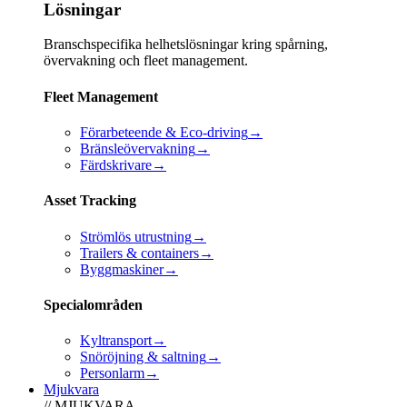
Lösningar
Branschspecifika helhetslösningar kring spårning,
övervakning och fleet management.
Fleet Management
Förarbeteende & Eco-driving
→
Bränsleövervakning
→
Färdskrivare
→
Asset Tracking
Strömlös utrustning
→
Trailers & containers
→
Byggmaskiner
→
Specialområden
Kyltransport
→
Snöröjning & saltning
→
Personlarm
→
Mjukvara
// MJUKVARA