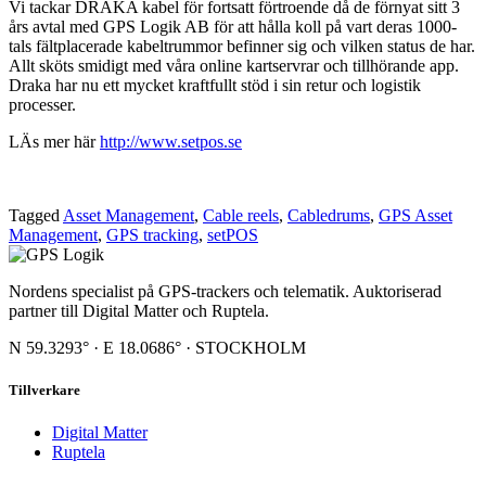
Vi tackar DRAKA kabel för fortsatt förtroende då de förnyat sitt 3
års avtal med GPS Logik AB för att hålla koll på vart deras 1000-
tals fältplacerade kabeltrummor befinner sig och vilken status de har.
Allt sköts smidigt med våra online kartservrar och tillhörande app.
Draka har nu ett mycket kraftfullt stöd i sin retur och logistik
processer.
LÄs mer här
http://www.setpos.se
Tagged
Asset Management
,
Cable reels
,
Cabledrums
,
GPS Asset
Management
,
GPS tracking
,
setPOS
Nordens specialist på GPS-trackers och telematik. Auktoriserad
partner till Digital Matter och Ruptela.
N 59.3293° · E 18.0686° · STOCKHOLM
Tillverkare
Digital Matter
Ruptela