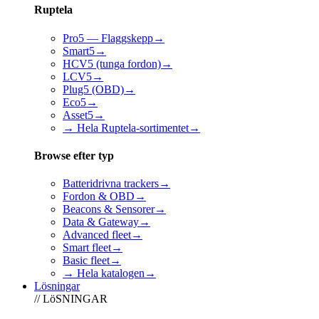
Ruptela
Pro5 — Flaggskepp
→
Smart5
→
HCV5 (tunga fordon)
→
LCV5
→
Plug5 (OBD)
→
Eco5
→
Asset5
→
→ Hela Ruptela-sortimentet
→
Browse efter typ
Batteridrivna trackers
→
Fordon & OBD
→
Beacons & Sensorer
→
Data & Gateway
→
Advanced fleet
→
Smart fleet
→
Basic fleet
→
→ Hela katalogen
→
Lösningar
// LöSNINGAR