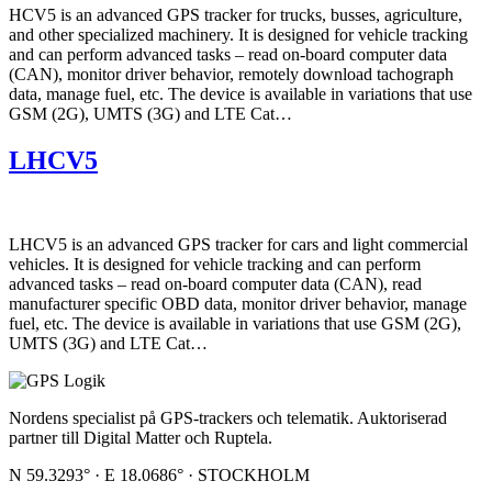
HCV5 is an advanced GPS tracker for trucks, busses, agriculture,
and other specialized machinery. It is designed for vehicle tracking
and can perform advanced tasks – read on-board computer data
(CAN), monitor driver behavior, remotely download tachograph
data, manage fuel, etc. The device is available in variations that use
GSM (2G), UMTS (3G) and LTE Cat…
LHCV5
LHCV5 is an advanced GPS tracker for cars and light commercial
vehicles. It is designed for vehicle tracking and can perform
advanced tasks – read on-board computer data (CAN), read
manufacturer specific OBD data, monitor driver behavior, manage
fuel, etc. The device is available in variations that use GSM (2G),
UMTS (3G) and LTE Cat…
Nordens specialist på GPS-trackers och telematik. Auktoriserad
partner till Digital Matter och Ruptela.
N 59.3293° · E 18.0686° · STOCKHOLM