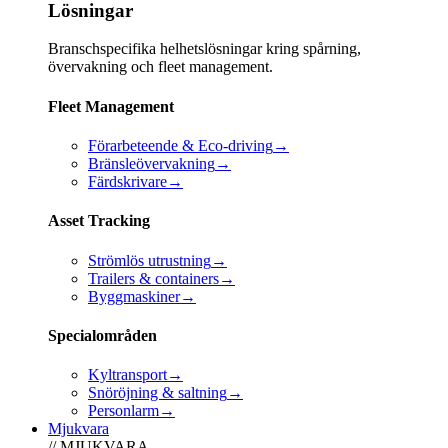
Lösningar
Branschspecifika helhetslösningar kring spårning,
övervakning och fleet management.
Fleet Management
Förarbeteende & Eco-driving
→
Bränsleövervakning
→
Färdskrivare
→
Asset Tracking
Strömlös utrustning
→
Trailers & containers
→
Byggmaskiner
→
Specialområden
Kyltransport
→
Snöröjning & saltning
→
Personlarm
→
Mjukvara
// MJUKVARA