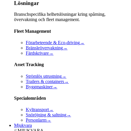
Lösningar
Branschspecifika helhetslösningar kring spårning,
övervakning och fleet management.
Fleet Management
Förarbeteende & Eco-driving
→
Bränsleövervakning
→
Färdskrivare
→
Asset Tracking
Strömlös utrustning
→
Trailers & containers
→
Byggmaskiner
→
Specialområden
Kyltransport
→
Snöröjning & saltning
→
Personlarm
→
Mjukvara
// MJUKVARA