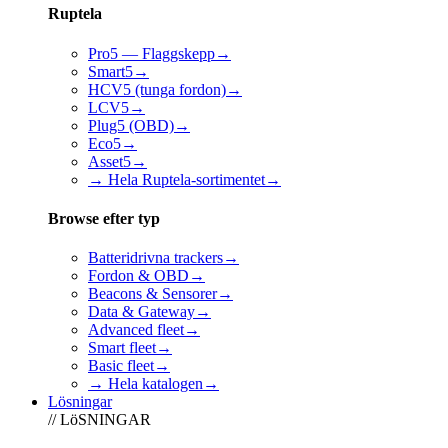
Ruptela
Pro5 — Flaggskepp
→
Smart5
→
HCV5 (tunga fordon)
→
LCV5
→
Plug5 (OBD)
→
Eco5
→
Asset5
→
→ Hela Ruptela-sortimentet
→
Browse efter typ
Batteridrivna trackers
→
Fordon & OBD
→
Beacons & Sensorer
→
Data & Gateway
→
Advanced fleet
→
Smart fleet
→
Basic fleet
→
→ Hela katalogen
→
Lösningar
// LöSNINGAR