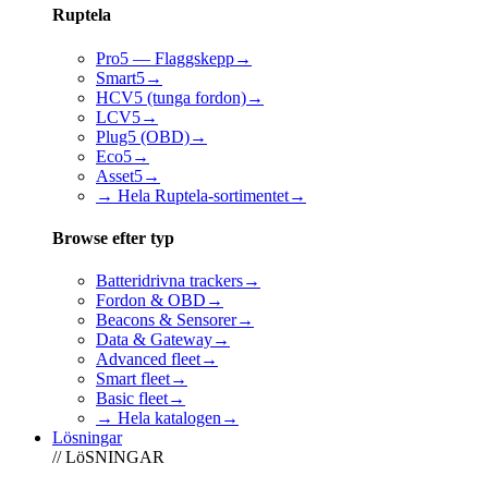
Ruptela
Pro5 — Flaggskepp
→
Smart5
→
HCV5 (tunga fordon)
→
LCV5
→
Plug5 (OBD)
→
Eco5
→
Asset5
→
→ Hela Ruptela-sortimentet
→
Browse efter typ
Batteridrivna trackers
→
Fordon & OBD
→
Beacons & Sensorer
→
Data & Gateway
→
Advanced fleet
→
Smart fleet
→
Basic fleet
→
→ Hela katalogen
→
Lösningar
// LöSNINGAR