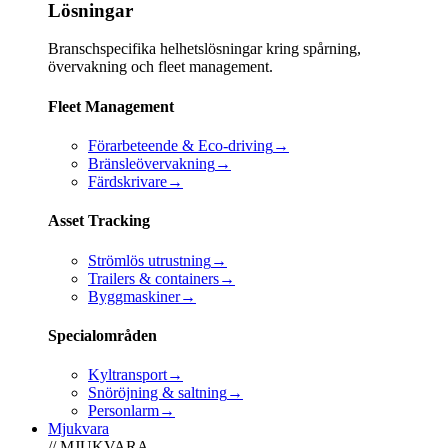
Lösningar
Branschspecifika helhetslösningar kring spårning,
övervakning och fleet management.
Fleet Management
Förarbeteende & Eco-driving
→
Bränsleövervakning
→
Färdskrivare
→
Asset Tracking
Strömlös utrustning
→
Trailers & containers
→
Byggmaskiner
→
Specialområden
Kyltransport
→
Snöröjning & saltning
→
Personlarm
→
Mjukvara
// MJUKVARA