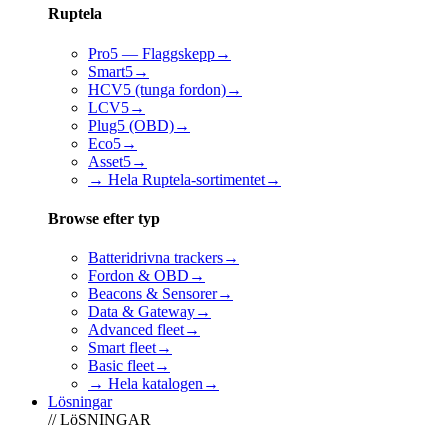
Ruptela
Pro5 — Flaggskepp
→
Smart5
→
HCV5 (tunga fordon)
→
LCV5
→
Plug5 (OBD)
→
Eco5
→
Asset5
→
→ Hela Ruptela-sortimentet
→
Browse efter typ
Batteridrivna trackers
→
Fordon & OBD
→
Beacons & Sensorer
→
Data & Gateway
→
Advanced fleet
→
Smart fleet
→
Basic fleet
→
→ Hela katalogen
→
Lösningar
// LöSNINGAR