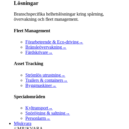
Lösningar
Branschspecifika helhetslösningar kring spårning,
övervakning och fleet management.
Fleet Management
Förarbeteende & Eco-driving
→
Bränsleövervakning
→
Färdskrivare
→
Asset Tracking
Strömlös utrustning
→
Trailers & containers
→
Byggmaskiner
→
Specialområden
Kyltransport
→
Snöröjning & saltning
→
Personlarm
→
Mjukvara
// MJUKVARA