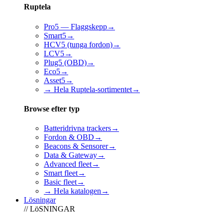
Ruptela
Pro5 — Flaggskepp
→
Smart5
→
HCV5 (tunga fordon)
→
LCV5
→
Plug5 (OBD)
→
Eco5
→
Asset5
→
→ Hela Ruptela-sortimentet
→
Browse efter typ
Batteridrivna trackers
→
Fordon & OBD
→
Beacons & Sensorer
→
Data & Gateway
→
Advanced fleet
→
Smart fleet
→
Basic fleet
→
→ Hela katalogen
→
Lösningar
// LöSNINGAR