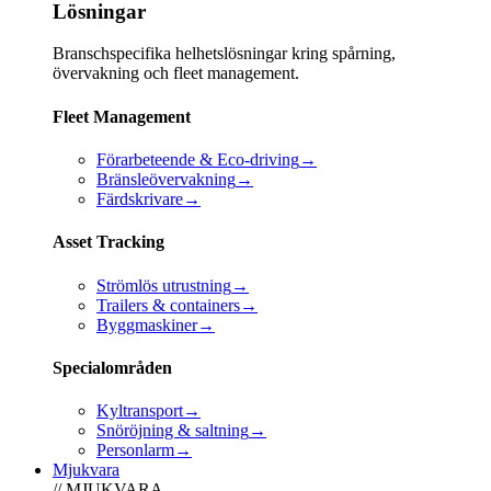
Lösningar
Branschspecifika helhetslösningar kring spårning,
övervakning och fleet management.
Fleet Management
Förarbeteende & Eco-driving
→
Bränsleövervakning
→
Färdskrivare
→
Asset Tracking
Strömlös utrustning
→
Trailers & containers
→
Byggmaskiner
→
Specialområden
Kyltransport
→
Snöröjning & saltning
→
Personlarm
→
Mjukvara
// MJUKVARA