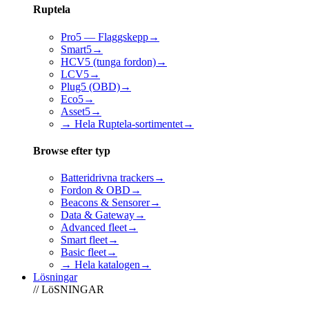
Ruptela
Pro5 — Flaggskepp
→
Smart5
→
HCV5 (tunga fordon)
→
LCV5
→
Plug5 (OBD)
→
Eco5
→
Asset5
→
→ Hela Ruptela-sortimentet
→
Browse efter typ
Batteridrivna trackers
→
Fordon & OBD
→
Beacons & Sensorer
→
Data & Gateway
→
Advanced fleet
→
Smart fleet
→
Basic fleet
→
→ Hela katalogen
→
Lösningar
// LöSNINGAR