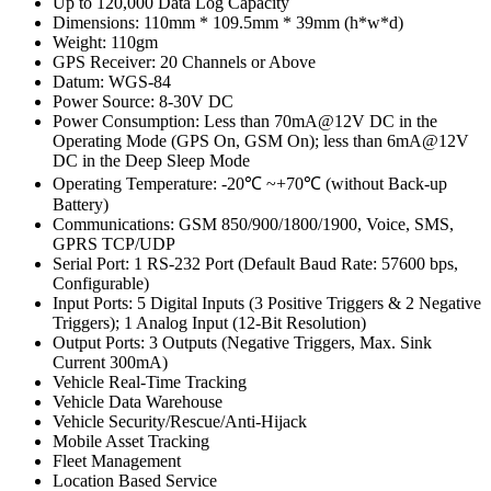
Up to 120,000 Data Log Capacity
Dimensions: 110mm * 109.5mm * 39mm (h*w*d)
Weight: 110gm
GPS Receiver: 20 Channels or Above
Datum: WGS-84
Power Source: 8-30V DC
Power Consumption: Less than 70mA@12V DC in the
Operating Mode (GPS On, GSM On); less than 6mA@12V
DC in the Deep Sleep Mode
Operating Temperature: -20℃ ~+70℃ (without Back-up
Battery)
Communications: GSM 850/900/1800/1900, Voice, SMS,
GPRS TCP/UDP
Serial Port: 1 RS-232 Port (Default Baud Rate: 57600 bps,
Configurable)
Input Ports: 5 Digital Inputs (3 Positive Triggers & 2 Negative
Triggers); 1 Analog Input (12-Bit Resolution)
Output Ports: 3 Outputs (Negative Triggers, Max. Sink
Current 300mA)
Vehicle Real-Time Tracking
Vehicle Data Warehouse
Vehicle Security/Rescue/Anti-Hijack
Mobile Asset Tracking
Fleet Management
Location Based Service