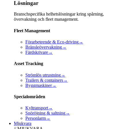
Lösningar
Branschspecifika helhetslösningar kring spårning,
övervakning och fleet management.
Fleet Management
Förarbeteende & Eco-driving
→
Bränsleövervakning
→
Färdskrivare
→
Asset Tracking
Strömlös utrustning
→
Trailers & containers
→
Byggmaskiner
→
Specialområden
Kyltransport
→
Snöröjning & saltning
→
Personlarm
→
Mjukvara
// MJUKVARA